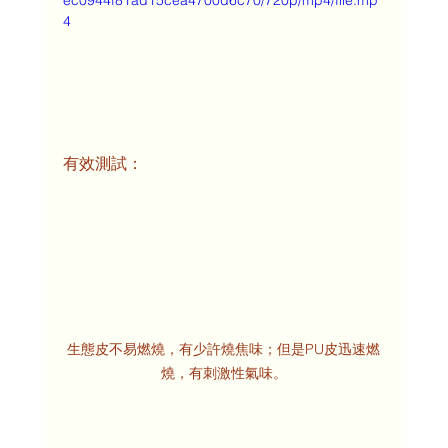
ec0944f81ad15cea4700d6c70/720p/mp4/file.mp
4
有效測試：
生態皮不易燃燒，有少許燒焦味；但是PU皮迅速燃
燒，有刺激性氣味。