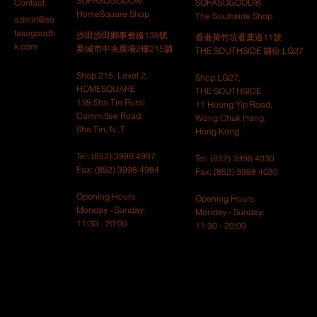
SOFASOGOOD®
Contact
SOFASOGOOD®
HomeSquare Shop
The Southside Shop
admin@so
fasogoodh
沙田沙田鄉事會路138號
香港黃竹坑香葉道11號 ​
k.com
新城市中央廣場2樓215舖
THE SOUTHSIDE 舖位 LG27
Shop 215, Level 2,
Shop LG27,
HOMESQUARE
THE SOUTHSIDE
138 Sha Tin Rural
11 Heung Yip Road,
Committee Road,
Wong Chuk Hang,
Sha Tin, N. T.
Hong Kong. ​
Tel: (852) 3998 4987
Tel: (852) 3998 4030
Fax: (852) 3998 4984
Fax: (852) 3998 4030​
Opening Hours
Opening Hours
Monday - Sunday:
Monday - Sunday:
11:30 - 20:00
11:30 - 20:00