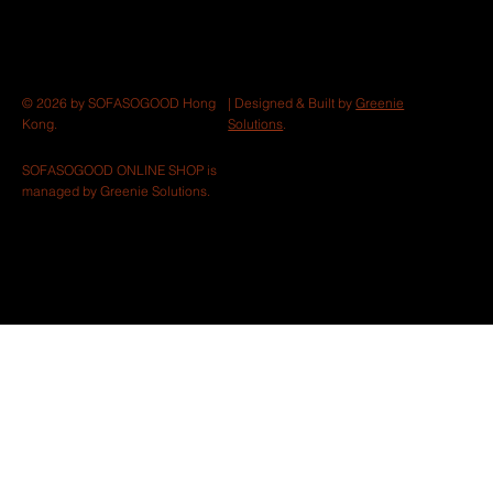
| Designed & Built by
Greenie
© 2026 by SOFASOGOOD Hong
Solutions
.
Kong.
SOFASOGOOD ONLINE SHOP is
managed by Greenie Solutions.