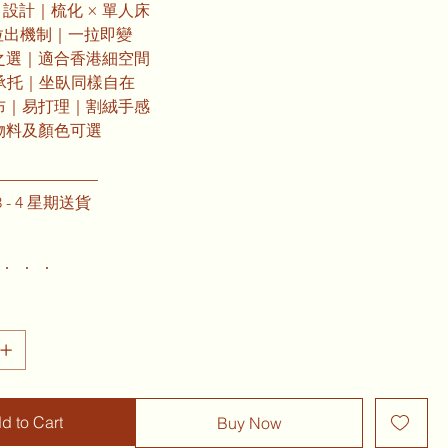
in-1 設計｜梳化 × 單人床
鬆拉出機制｜一拉即變
位之選｜適合香港細空間
適承托｜坐臥同樣自在
物布｜易打理｜割絨手感
款物料及顏色可選
———————
 - 4 星期送貨
d to Cart
Buy Now