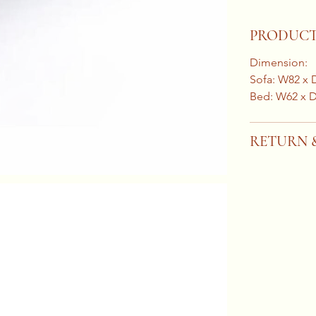
PRODUCT
Dimension:
Sofa: W82 x 
Bed: W62 x 
RETURN 