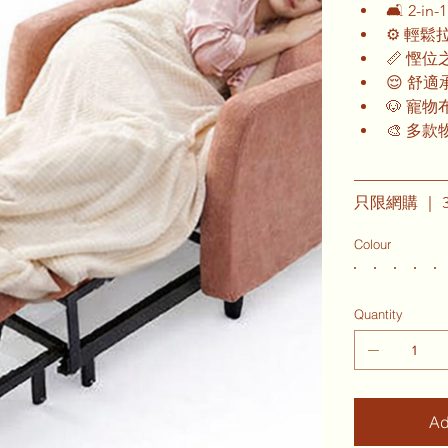
🛋️ 2-
⚙️ 輕
📏 慳
😌 舒
🐶 寵
🎨 多
—————
只限網購 ｜ 3
Colour
Quantity
Ad