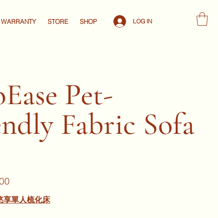
LOG IN
WARRANTY
STORE
SHOP
oEase Pet-
endly Fabric Sofa
00
E 悠享單人梳化床