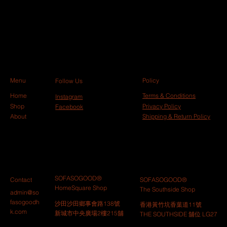
Menu
Policy
Follow Us
Home
Terms & Conditions
Instagram
Shop
Privacy Policy
Facebook
About
Shipping & Return Policy
SOFASOGOOD®
Contact
SOFASOGOOD®
HomeSquare Shop
The Southside Shop
admin@so
fasogoodh
沙田沙田鄉事會路138號
香港黃竹坑香葉道11號 ​
k.com
新城市中央廣場2樓215舖
THE SOUTHSIDE 舖位 LG27