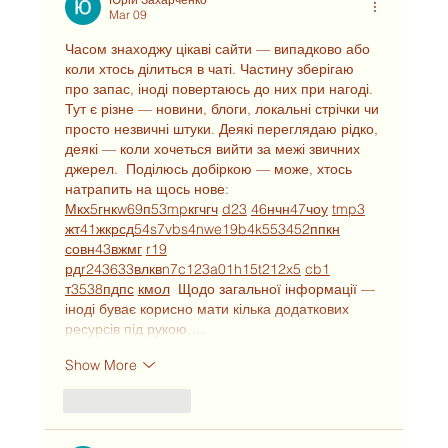
Mar 09
Часом знаходжу цікаві сайти — випадково або 
коли хтось ділиться в чаті. Частину зберігаю 
про запас, іноді повертаюсь до них при нагоді. 
Тут є різне — новини, блоги, локальні стрічки чи 
просто незвичні штуки. Деякі переглядаю рідко, 
деякі — коли хочеться вийти за межі звичних 
джерел.  Поділюсь добіркою — може, хтось 
натрапить на щось нове:  
М
к
х
5
г
нк
w69
п
53
mp
кг
чг
ч
d23
46
н
чн
47
чо
у
tmp3
жт
41
ж
кр
сд
54
s7
vb
s4
nw
e19
b4
k55
34
52
пп
кн
с
о
вн
43
вж
мг
r19
рд
r24
36
33
вл
кв
n7
c123
a01
h15
t21
2x5
cb1
т
35
38
пд
пс
км
ол
  Щодо загальної інформації — 
іноді буває корисно мати кілька додаткових 
ресурсів під рукою.…
Show More
Like
Reply