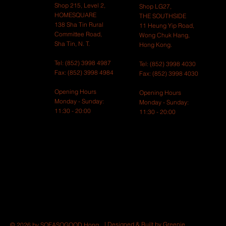
Shop 215, Level 2,
Shop LG27,
HOMESQUARE
THE SOUTHSIDE
138 Sha Tin Rural
11 Heung Yip Road,
Committee Road,
Wong Chuk Hang,
Sha Tin, N. T.
Hong Kong. ​
Tel: (852) 3998 4987
Tel: (852) 3998 4030
Fax: (852) 3998 4984
Fax: (852) 3998 4030​
Opening Hours
Opening Hours
Monday - Sunday:
Monday - Sunday:
11:30 - 20:00
11:30 - 20:00
| Designed & Built by
Greenie
© 2026 by SOFASOGOOD Hong