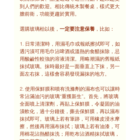
到人們的歡迎。相比傳統木製餐桌，樣式更大
膽前衛，功能更趨於實用。
選購玻璃枱以後，
一定要注意保養
，比如：
1. 日常清潔時，用濕毛巾或報紙擦拭即可，如
遇污漬可用毛巾沾啤酒或溫熱的食醋抹除，忌
用酸鹼性較強的溶液清潔。用略潮濕的舊報紙
抹拭玻璃。抹時最好是一面垂直上下抹，另一
面左右抹，這樣會容易發現漏抹的地方。 
2. 使用保鮮膜和噴有洗滌劑的濕布也可以讓時
常沾滿油污的玻璃“重獲新生”。首先，將玻璃
全面噴上清潔劑，再貼上保鮮膜，令凝固的油
漬軟化，過十分鐘後，撕去保鮮膜，再以濕布
抹拭即可。玻璃上若有筆跡，可用橡皮浸水摩
擦，然後再用濕布抹拭；玻璃上若有油漆，可
用棉花沾熱醋抹洗；用乾布沾酒精抹拭玻璃，