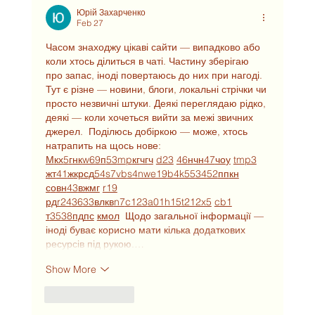
Юрій Захарченко
Feb 27
Часом знаходжу цікаві сайти — випадково або 
коли хтось ділиться в чаті. Частину зберігаю 
про запас, іноді повертаюсь до них при нагоді. 
Тут є різне — новини, блоги, локальні стрічки чи 
просто незвичні штуки. Деякі переглядаю рідко, 
деякі — коли хочеться вийти за межі звичних 
джерел.  Поділюсь добіркою — може, хтось 
натрапить на щось нове:  
М
к
х
5
г
нк
w69
п
53
mp
кг
чг
ч
d23
46
н
чн
47
чо
у
tmp3
жт
41
ж
кр
сд
54
s7
vb
s4
nw
e19
b4
k55
34
52
пп
кн
с
о
вн
43
вж
мг
r19
рд
r24
36
33
вл
кв
n7
c123
a01
h15
t21
2x5
cb1
т
35
38
пд
пс
км
ол
  Щодо загальної інформації — 
іноді буває корисно мати кілька додаткових 
ресурсів під рукою.…
Show More
Like
Reply