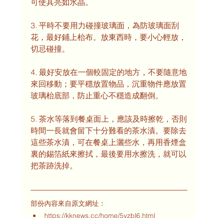
可使其亮如水晶。 
3. 平時不要用力碰撞玻璃面，為防玻璃面刮
花，最好鋪上枱布。放東西時，要小心輕放，
切忌碰撞。
4. 最好安放在一個較固定的地方，不要隨意地
來回移動；要平穩放置物品，沉重物件應放置
玻璃枱底部，防止重心不穩造成翻倒。 
5. 茶水等落到餐桌面上，應該及時擦乾，否則
時間一長就會留下十分難看的茶水漬。要除去
這些茶水漬，可在餐桌上灑些水，再用香煙盒
裏的錫箔紙來擦拭，最後要用水擦洗，就可以
把茶跡洗掉。
部份內容來自原文網址：
https://kknews.cc/home/5yzbl6.html