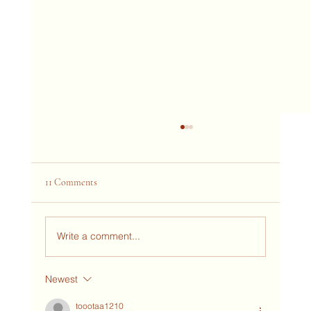
11 Comments
Write a comment...
Newest
An upgraded GREEN LIVING with
SOFASOGOOD® - Sustainable VEGAN
toootaa1210