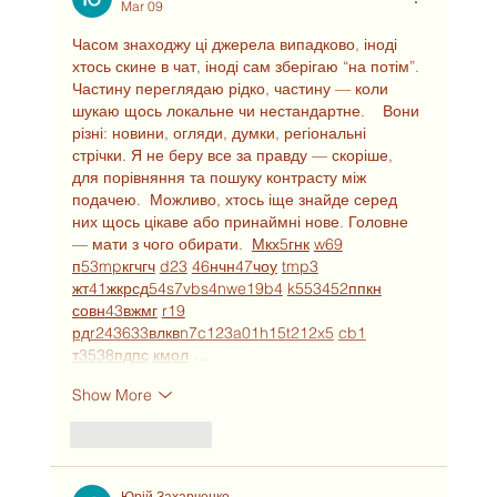
Mar 09
Часом знаходжу ці джерела випадково, іноді 
хтось скине в чат, іноді сам зберігаю “на потім”. 
Частину переглядаю рідко, частину — коли 
шукаю щось локальне чи нестандартне.    Вони 
різні: новини, огляди, думки, регіональні 
стрічки. Я не беру все за правду — скоріше, 
для порівняння та пошуку контрасту між 
подачею.  Можливо, хтось іще знайде серед 
них щось цікаве або принаймні нове. Головне 
— мати з чого обирати.  
М
к
х
5
г
нк
w69
п
53
mp
кг
чг
ч
d23
46
н
чн
47
чо
у
tmp3
жт
41
ж
кр
сд
54
s7
vb
s4
nw
e19
b4
k55
34
52
пп
кн
с
о
вн
43
вж
мг
r19
рд
r24
36
33
вл
кв
n7
c123
a01
h15
t21
2x5
cb1
т
35
38
пд
пс
км
ол
 …
Show More
Like
Reply
Юрій Захарченко