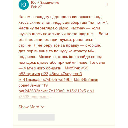
Юрій Захарченко
Feb 27
Часом знаходжу ці джерела випадково, іноді 
хтось скине в чат, іноді сам зберігаю “на потім”. 
Частину переглядаю рідко, частину — коли 
шукаю щось локальне чи нестандартне.    Вони 
різні: новини, огляди, думки, регіональні 
стрічки. Я не беру все за правду — скоріше, 
для порівняння та пошуку контрасту між 
подачею.  Можливо, хтось іще знайде серед 
них щось цікаве або принаймні нове. Головне 
— мати з чого обирати.  
М
к
х
5
г
нк
w69
п
53
mp
кг
чг
ч
d23
46
н
чн
47
чо
у
tmp3
жт
41
ж
кр
сд
54
s7
vb
s4
nw
e19
b4
k55
34
52
пп
кн
с
о
вн
43
вж
мг
r19
рд
r24
36
33
вл
кв
n7
c123
a01
h15
t21
2x5
cb1
т
35
38
пд
пс
км
ол
 …
Show More
Like
Reply